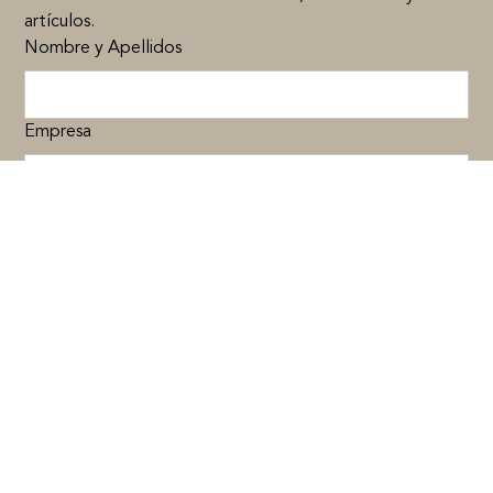
artículos.
Nombre y Apellidos
Empresa
Email*
Recibirás un email de confirmación en tu correo electrónico. Al confirmar,
aceptarás nuestra
política de privacidad