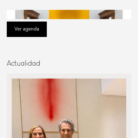
Ver agenda
A
c
t
u
a
l
i
d
a
d