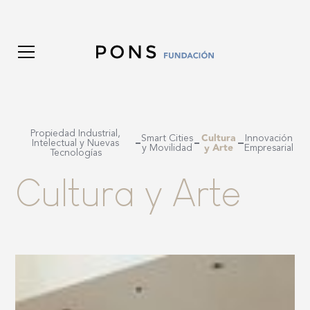
Propiedad Industrial,
Cultura
Smart Cities
Innovación
Intelectual y Nuevas
y Arte
y Movilidad
Empresarial
Tecnologías
C
u
l
t
u
r
a
y
A
r
t
e