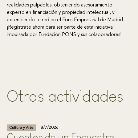
realidades palpables, obteniendo asesoramiento
experto en financiación y propiedad intelectual, y
extendiendo tu red en el Foro Empresarial de Madrid.
¡Regístrate ahora para ser parte de esta iniciativa
impulsada por Fundación PONS y sus colaboradores!
O
t
r
a
s
a
c
t
i
v
i
d
a
d
e
s
8/7/2026
Cultura y Arte
Cuentos de un Encuentro