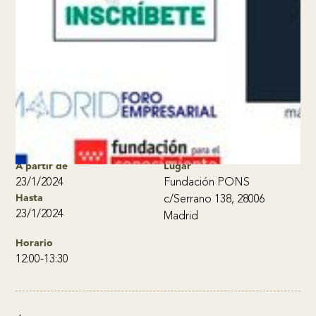
Madrid ImpulsaTech:
Startups Boost en
Industrias Creativas
A partir de
Lugar
23/1/2024
Fundación PONS
Hasta
c/Serrano 138, 28006
23/1/2024
Madrid
Horario
12:00-13:30