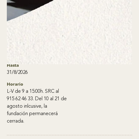
Cuentos de un
Encuentro
A partir de
Lugar
8/7/2026
Serrano 138
Hasta
31/8/2026
Horario
L-V de 9 a 15:00h. SRC al
915 62 46 33. Del 10 al 21 de
agosto inlcusive, la
fundación permanecerá
cerrada.