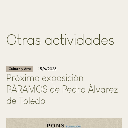
O
t
r
a
s
a
c
t
i
v
i
d
a
d
e
s
15/6/2026
Cultura y Arte
Próximo exposición
PÁRAMOS de Pedro Álvarez
de Toledo